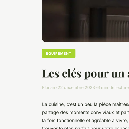
EQUIPEMENT
Les clés pour un
Florian
•
22 décembre 2023
•
6 min de lecture
La cuisine, c’est un peu la pièce maître
partage des moments conviviaux et parfoi
la fois fonctionnelle et agréable à viv
trouver le plan parfait pour votre espac