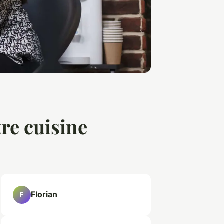
re cuisine
Florian
F